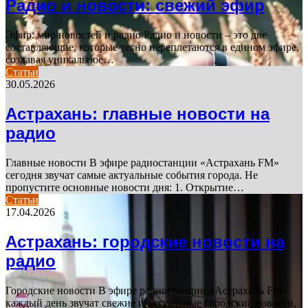
Радио и новости: свежий эфир
Эфир: мир новостей и радио Радио и новости – это две
составляющие, которые тесно переплетаются в едином эфире,
создавая уникальное…
Статьи
30.05.2026
Астрахань: главные новости на
радио
Главные новости В эфире радиостанции «Астрахань FM»
сегодня звучат самые актуальные события города. Не
пропустите основные новости дня: 1. Открытие…
Статьи
17.04.2026
Астрахань: городские новости на
радио
Городские новости В эфире радиостанции «Астрахань FM»
каждый день звучат свежие и актуальные городские новости,