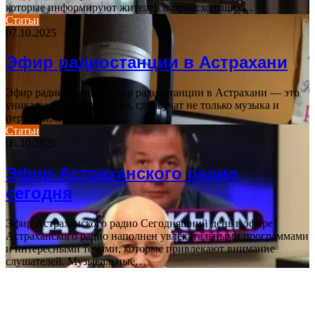
которые информируют жителей о происходящих…
Статьи
07.10.2025
Эфир радиостанции в Астрахани
Эфир радиостанции Эфир радиостанции в Астрахани — это
уникальное пространство, где звучат не только музыка и
передачи, но и эмоции,…
Статьи
06.10.2025
Эфир Астраханского радио
сегодня
Эфир Астраханского радио Сегодняшний день в эфире
Астраханского радио наполнен увлекательными программами
и интересными темами, которые привлекают внимание
слушателей. Музыкальные…
ПОСЛЕДНИЕ СТАТЬИ