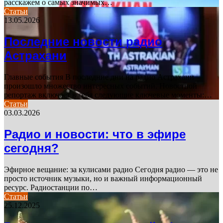
расскажем о самых значимых…
Статьи
13.05.2026
Последние новости радио
Астрахани
Главные события В последние дни на радио Астрахани
произошло множество интересных событий. Новостной
репортаж включает в себя следующие ключевые моменты:…
Статьи
03.03.2026
Радио и новости: что в эфире
сегодня?
Эфирное вещание: за кулисами радио Сегодня радио — это не
просто источник музыки, но и важный информационный
ресурс. Радиостанции по…
Статьи
25.12.2025