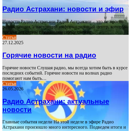
Радио Астрахани: новости и эфир
Новости Радио Астрахани Радио Астрахани – это не просто
радиостанция, а настоящий информационный центр, который
предлагает своим слушателям самые свежие…
Статьи
27.12.2025
Горячие новости на радио
Горячие новости Слушая радио, мы всегда хотим быть в курсе
последних событий. Горячие новости на волнах радио
помогают нам быть…
Статьи
26.05.2026
Радио Астрахани: актуальные
новости
Главные события недели На этой неделе в эфире Радио
Астрахани произошло много интересного. Подведем итоги и